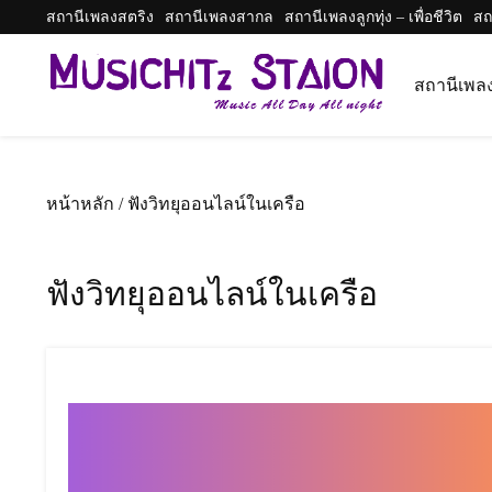
Skip
สถานีเพลงสตริง
สถานีเพลงสากล
สถานีเพลงลูกทุ่ง – เพื่อชีวิต
สถ
to
content
สถานีเพล
หน้าหลัก
/ ฟังวิทยุออนไลน์ในเครือ
ฟังวิทยุออนไลน์ในเครือ